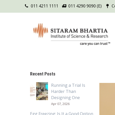
011 4211 1111
011 4290 9090 (E)
C
Recent Posts
Running a Trial Is
Harder Than
Designing One
Apr 07, 2026
Egg Freezing: Is It a Good Option