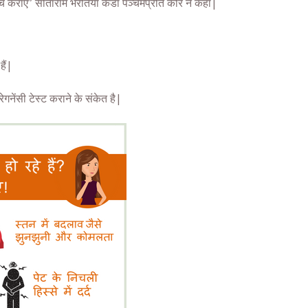
ाँच कराए” सीताराम भरतिया केडॉ पञ्चमप्रीत कौर
ने कहा|
हैं|
्रेगनेंसी टेस्ट
कराने के संकेत है|