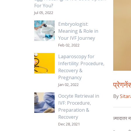
For You?
Jul 05, 2022
Embryologist:
Meaning & Role in
Your IVF Journey
Feb 02, 2022
Laparoscopy for
Infertility: Procedure,
Recovery &
Pregnancy
प्रेगन
Jan 02, 2022
Oocyte Retrieval in
By
Sita
IVF: Procedure,
Preparation &
Recovery
ज़्यादातर 
Dec 28, 2021