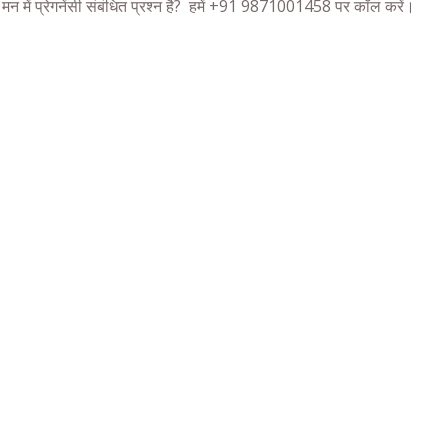
मन में
प्रेगनेंसी
संबंधित प्रश्न है? हमें +91 9871001458 पर कॉल करें।