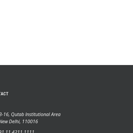
TACT
B-16, Qutab Institutional Area
New Delhi, 110016
91 11 4211 1111