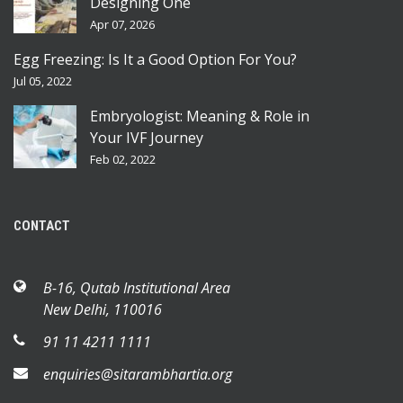
Designing One
Apr 07, 2026
Egg Freezing: Is It a Good Option For You?
Jul 05, 2022
Embryologist: Meaning & Role in
Your IVF Journey
Feb 02, 2022
CONTACT
B-16, Qutab Institutional Area
New Delhi, 110016
91 11 4211 1111
enquiries@sitarambhartia.org