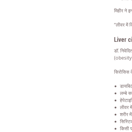
मिहीर ने इ
“लीवर में 
Liver c
डॉ. निवेदि
(obesity)
सिरोसिस क
डायबिट
लम्बे 
हेपेटा
लीवर म
शरीर म
सिस्टि
किसी प