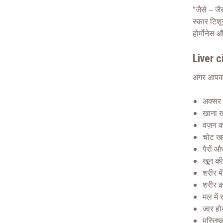
“जैसे – जै
स्कार टिशू
होर्मोनेस 
Liver c
अगर आपको 
अक्सर
खाना ख
वज़न क
चोट खा
पैरों औ
खून की 
शरीर म
शरीर क
मल में
ज्वर हो
मस्तिष्