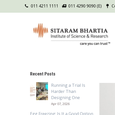
011 4211 1111
011 4290 9090 (E)
C
Recent Posts
Running a Trial Is
Harder Than
Designing One
Apr 07, 2026
Egg Freezing: Is It a Good Option