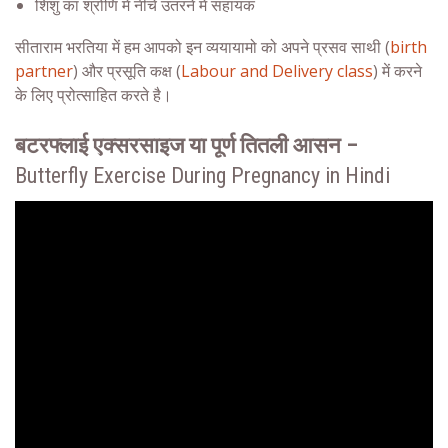
शिशु का श्रोणि में नीचे उतरने में सहायक
सीताराम भरतिया में हम आपको इन व्ययायामो को अपने प्रसव साथी (
birth
partner
) और प्रसूति कक्ष (
Labour and Delivery class
) में करने
के लिए प्रोत्साहित करते है।
बटरफ्लाई एक्सरसाइज या पूर्ण तितली आसन –
Butterfly Exercise During Pregnancy in Hindi