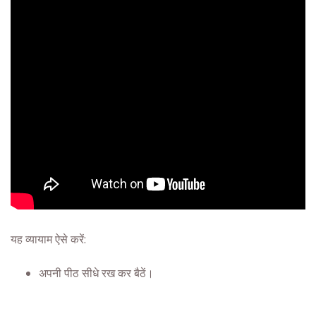
यह व्यायाम ऐसे करें:
अपनी पीठ सीधे रख कर बैठें।