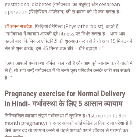
gestational diabetes (
गर्भावस्था
का मधुमेह) और cesarean
operation (सिज़ेरियन ऑपरेशन) की सभावना को भी कम करता है।
डॉ अमन सचदेवा
, फ़िज़ियोथेरेपिस्ट (Physiotherapist), कहते हैं
“
गर्भावस्था
में व्यायाम आपकी पूर्व fitness पर निर्भर करता है। अगर आप
पहली बार फिजिकल एक्टिविटी की शुरुआत कर रही है तो आप 15 मिनट की
सैर से शुरू करके, इसे 45 मिनट तक धीरे – धीरे बढ़ाइये। “
“अगर आपकी
गर्भावस्था
नॉर्मल चल रही है और आप पूर्व व्यायाम करने वालो में
से है, तो आप उन्हें
गर्भावस्था
में भी उनमे कुछ परिवर्तन करके जारी रख सकते
है।”
Pregnancy exercise for Normal Delivery
in Hindi- गर्भावस्था
के लिए 5 आसान व्यायाम
निम्‍न्लिखित व्यायाम संपूर्ण
गर्भावस्था
में सुरक्षित है (1st month to 9th
month pregnancy) । अगर आपको कोई मेडिकल विकार या परेशानी है
जैसे कमर दर्द तो व्यायाम करने से पहले आपको अपने डॉक्टर से परामर्श कर