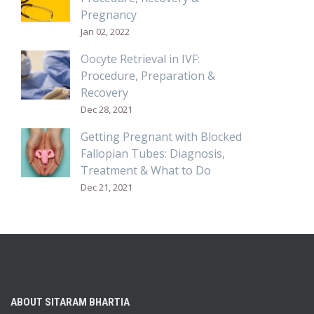
Pregnancy
Jan 02, 2022
Oocyte Retrieval in IVF:
Procedure, Preparation &
Recovery
Dec 28, 2021
Getting Pregnant with Blocked
Fallopian Tubes: Diagnosis,
Treatment & What to Do
Dec 21, 2021
ABOUT SITARAM BHARTIA