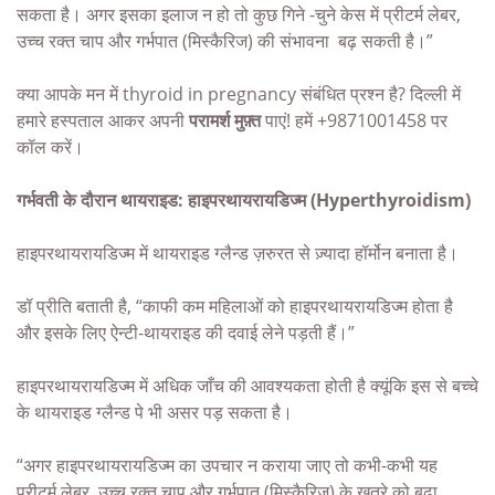
सकता है। अगर इसका इलाज न हो तो कुछ गिने -चुने केस में प्रीटर्म लेबर,
उच्च रक्त चाप और गर्भपात (मिस्कैरिज) की संभावना बढ़ सकती है।”
क्या आपके मन में
thyroid in pregnancy
संबंधित प्रश्न है? दिल्ली में
हमारे हस्पताल आकर अपनी
परामर्श मुफ़्त
पाएं! हमें +9871001458 पर
कॉल करें।
गर्भवती के दौरान थायराइड: हाइपरथायरायडिज्म (Hyperthyroidism)
हाइपरथायरायडिज्म में थायराइड ग्लैन्ड ज़रुरत से ज़्यादा हॉर्मोन बनाता है।
डॉ प्रीति बताती है, “काफी कम महिलाओं को हाइपरथायरायडिज्म होता है
और इसके लिए ऐन्टी-थायराइड की दवाई लेने पड़ती हैं।”
हाइपरथायरायडिज्म में अधिक जाँच की आवश्यकता होती है क्यूंकि इस से बच्चे
के थायराइड ग्लैन्ड पे भी असर पड़ सकता है।
“अगर हाइपरथायरायडिज्म का उपचार न कराया जाए तो कभी-कभी यह
प्रीटर्म लेबर, उच्च रक्त चाप और गर्भपात (मिस्कैरिज) के खतरे को बढ़ा