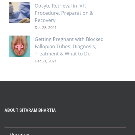
Oocyte Retrieval in IVF:
Procedure, Preparation &
Recovery
Dec 28, 2021
Getting Pregnant with Blocked
Fallopian Tubes: Diagnosis,
Treatment & What to Do
Dec 21, 2021
ABOUT SITARAM BHARTIA